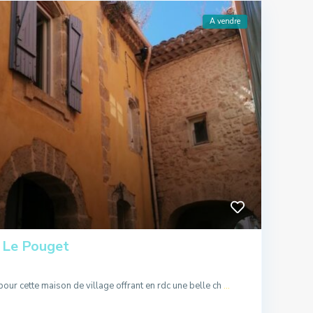
A vendre
 Le Pouget
ur cette maison de village offrant en rdc une belle ch
...