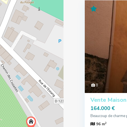
8
Vente Maison
164.000 €
Beaucoup de charme po
2
96 m