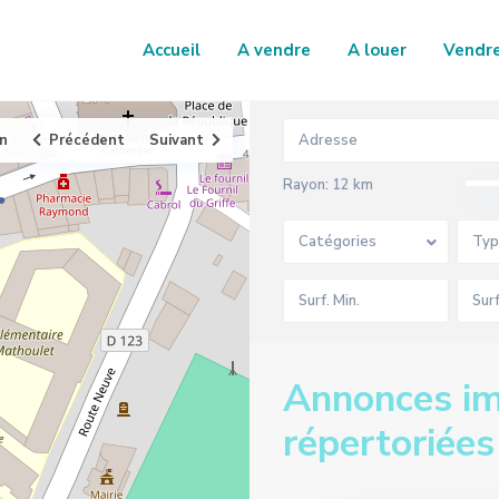
Accueil
A vendre
A louer
Vendr
an
Précédent
Suivant
Rayon:
12 km
Catégories
Typ
Annonces im
répertoriée