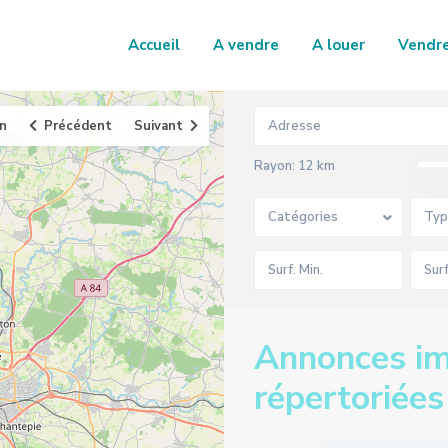
Accueil
A vendre
A louer
Vendr
an
Précédent
Suivant
Rayon:
12 km
Catégories
Typ
Annonces im
répertoriée