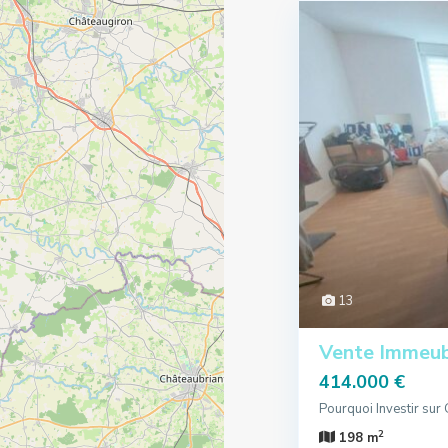
13
Vente Immeub
414.000 €
Pourquoi Investir sur 
2
198 m